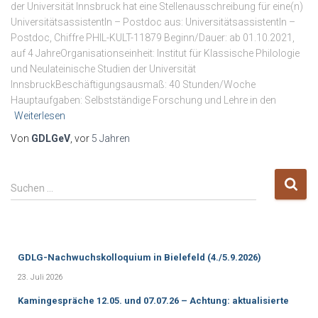
der Universität Innsbruck hat eine Stellenausschreibung für eine(n)
UniversitätsassistentIn – Postdoc aus: UniversitätsassistentIn –
Postdoc, Chiffre PHIL-KULT-11879 Beginn/Dauer: ab 01.10.2021,
auf 4 JahreOrganisationseinheit: Institut für Klassische Philologie
und Neulateinische Studien der Universität
InnsbruckBeschäftigungsausmaß: 40 Stunden/Woche
Hauptaufgaben: Selbstständige Forschung und Lehre in den
Weiterlesen
Von
GDLGeV
, vor
5 Jahren
S
Suchen …
u
c
h
e
GDLG-Nachwuchskolloquium in Bielefeld (4./5.9.2026)
n
n
23. Juli 2026
a
Kamingespräche 12.05. und 07.07.26 – Achtung: aktualisierte
c