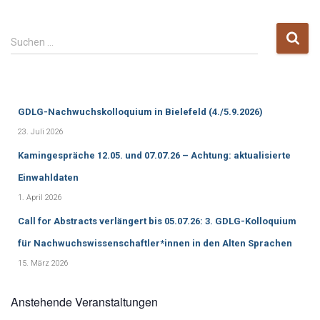
S
Suchen …
u
c
h
e
GDLG-Nachwuchskolloquium in Bielefeld (4./5.9.2026)
n
n
23. Juli 2026
a
Kamingespräche 12.05. und 07.07.26 – Achtung: aktualisierte
c
h
Einwahldaten
:
1. April 2026
Call for Abstracts verlängert bis 05.07.26: 3. GDLG-Kolloquium
für Nachwuchswissenschaftler*innen in den Alten Sprachen
15. März 2026
Anstehende Veranstaltungen