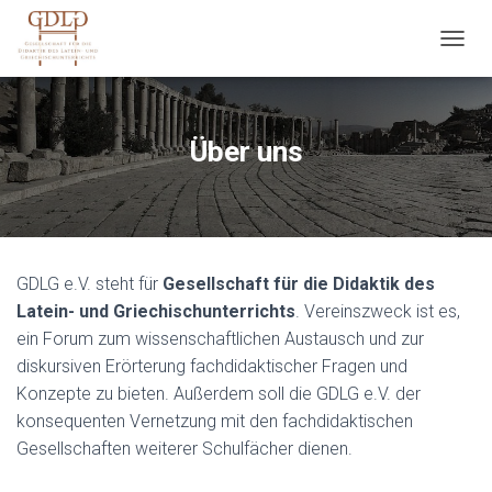
N
A
V
I
G
Über uns
A
T
I
O
N
U
GDLG e.V. steht für
Gesellschaft für die Didaktik des
M
S
Latein- und Griechischunterrichts
. Vereinszweck ist es,
C
ein Forum zum wissenschaftlichen Austausch und zur
H
diskursiven Erörterung fachdidaktischer Fragen und
A
L
Konzepte zu bieten. Außerdem soll die GDLG e.V. der
T
konsequenten Vernetzung mit den fachdidaktischen
E
Gesellschaften weiterer Schulfächer dienen.
N