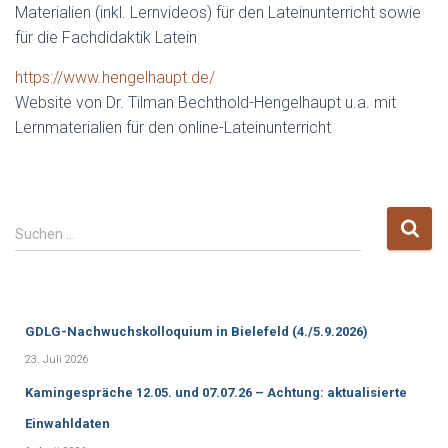
Materialien (inkl. Lernvideos) für den Lateinunterricht sowie
für die Fachdidaktik Latein
https://www.hengelhaupt.de/
Website von Dr. Tilman Bechthold-Hengelhaupt u.a. mit
Lernmaterialien für den online-Lateinunterricht
S
Suchen …
u
c
h
e
GDLG-Nachwuchskolloquium in Bielefeld (4./5.9.2026)
n
n
23. Juli 2026
a
Kamingespräche 12.05. und 07.07.26 – Achtung: aktualisierte
c
h
Einwahldaten
: