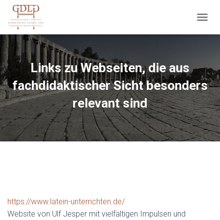
N
A
V
I
G
Links zu Webseiten, die aus
A
T
fachdidaktischer Sicht besonders
I
relevant sind
O
N
U
M
S
C
H
A
L
T
E
https://www.latein-unterrichten.de/
N
Website von Ulf Jesper mit vielfältigen Impulsen und