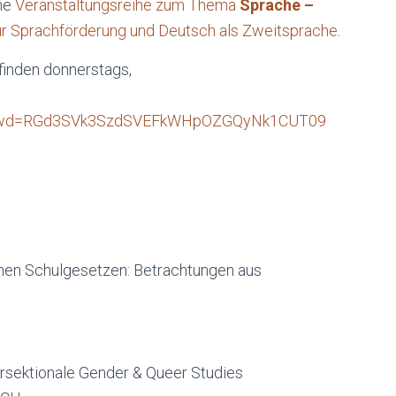
ne
Veranstaltungsreihe zum Thema
Sprache –
für Sprachförderung und Deutsch als Zweitsprache
.
finden donnerstags,
557?pwd=RGd3SVk3SzdSVEFkWHpOZGQyNk1CUT09
en Schulgesetzen: Betrachtungen aus
rsektionale Gender & Queer Studies