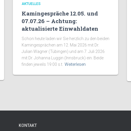
AKTUELLES
Kamingespräche 12.05. und
07.07.26 – Achtung:
aktualisierte Einwahldaten
Schon heute laden wir Sie herzlich zu den beiden
Kamingesprächen am 12. Mai 2026 mit Dr.
Julian Wagner (Tübingen) und am 7. Juli 2026
mit Dr. Johanna Luggin (Innsbruck) ein. Beide
finden jeweils 19:00 s.t.
Weiterlesen
KONTAKT