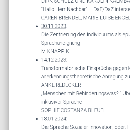
DIRK SCHULZ UND KAROLIN KALMB
“Hallo Herr Nachbar” – DaF/DaZ interse
CAREN BRENDEL, MARIE-LUISE ENG
30.11.2023
:
Die Zentrierung des Individuums als epi
Sprachaneignung
M KNAPPIK
14.12.2023
:
Transformatorische Einsprüche gegen ka
anerkennungstheoretische Anregung zur 
ANKE REDECKER
„Menschen mit Behinderungswas? “ Über
inklusiver Sprache
SOPHIE COSTANZA BLEUEL
18.01.2024
:
Die Sprache Sozialer Innovation, oder: