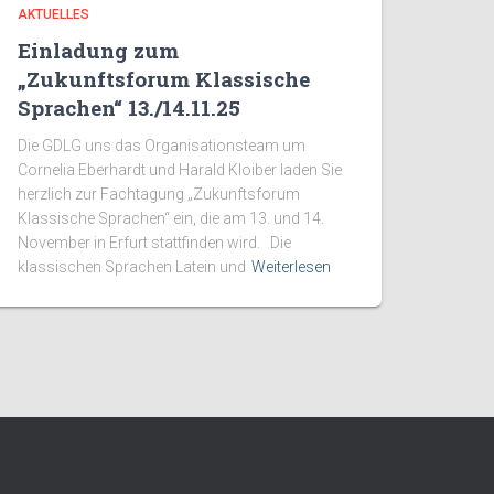
AKTUELLES
Einladung zum
„Zukunftsforum Klassische
Sprachen“ 13./14.11.25
Die GDLG uns das Organisationsteam um
Cornelia Eberhardt und Harald Kloiber laden Sie
herzlich zur Fachtagung „Zukunftsforum
Klassische Sprachen“ ein, die am 13. und 14.
November in Erfurt stattfinden wird. Die
klassischen Sprachen Latein und
Weiterlesen