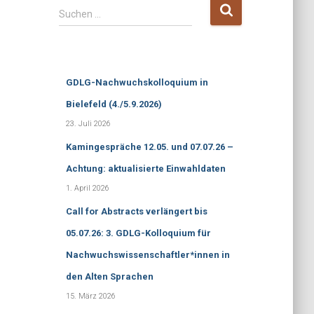
S
Suchen …
u
c
h
e
GDLG-Nachwuchskolloquium in
n
n
Bielefeld (4./5.9.2026)
a
23. Juli 2026
c
h
Kamingespräche 12.05. und 07.07.26 –
:
Achtung: aktualisierte Einwahldaten
1. April 2026
Call for Abstracts verlängert bis
05.07.26: 3. GDLG-Kolloquium für
Nachwuchswissenschaftler*innen in
den Alten Sprachen
15. März 2026