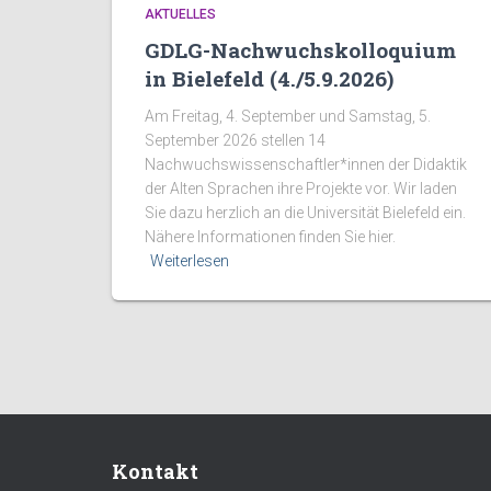
AKTUELLES
GDLG-Nachwuchskolloquium
in Bielefeld (4./5.9.2026)
Am Freitag, 4. September und Samstag, 5.
September 2026 stellen 14
Nachwuchswissenschaftler*innen der Didaktik
der Alten Sprachen ihre Projekte vor. Wir laden
Sie dazu herzlich an die Universität Bielefeld ein.
Nähere Informationen finden Sie hier.
Weiterlesen
Kontakt