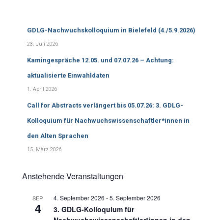
c
h
e
GDLG-Nachwuchskolloquium in Bielefeld (4./5.9.2026)
n
n
23. Juli 2026
a
Kamingespräche 12.05. und 07.07.26 – Achtung:
c
h
aktualisierte Einwahldaten
:
1. April 2026
Call for Abstracts verlängert bis 05.07.26: 3. GDLG-
Kolloquium für Nachwuchswissenschaftler*innen in
den Alten Sprachen
15. März 2026
Anstehende Veranstaltungen
4. September 2026
-
5. September 2026
SEP.
4
3. GDLG-Kolloquium für