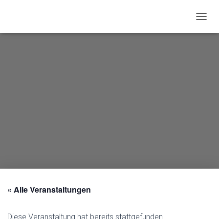
N
A
V
I
G
A
T
I
O
N
U
M
S
C
H
A
L
T
« Alle Veranstaltungen
E
N
Diese Veranstaltung hat bereits stattgefunden.